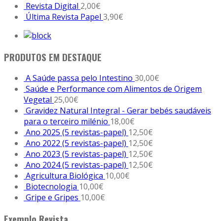
Revista Digital
2,00
€
Última Revista Papel
3,90
€
PRODUTOS EM DESTAQUE
A Saúde passa pelo Intestino
30,00
€
Saúde e Performance com Alimentos de Origem
Vegetal
25,00
€
Gravidez Natural Integral - Gerar bebés saudáveis
para o terceiro milénio
18,00
€
Ano 2025 (5 revistas-papel)
12,50
€
Ano 2022 (5 revistas-papel)
12,50
€
Ano 2023 (5 revistas-papel)
12,50
€
Ano 2024 (5 revistas-papel)
12,50
€
Agricultura Biológica
10,00
€
Biotecnologia
10,00
€
Gripe e Gripes
10,00
€
Exemplo Revista