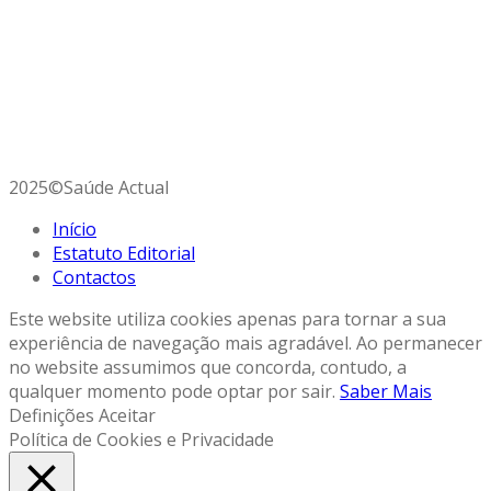
Avª da República Guiné Bissau, 15 – 8º Dtº,
2900-590 Setúbal
Telefone:
96 254 80 67 (rede móvel nacional)
E-mail:
saudeactual@gmail.com
2025©Saúde Actual
Início
Estatuto Editorial
Contactos
Este website utiliza cookies apenas para tornar a sua
experiência de navegação mais agradável. Ao permanecer
no website assumimos que concorda, contudo, a
qualquer momento pode optar por sair.
Saber Mais
Definições
Aceitar
Política de Cookies e Privacidade