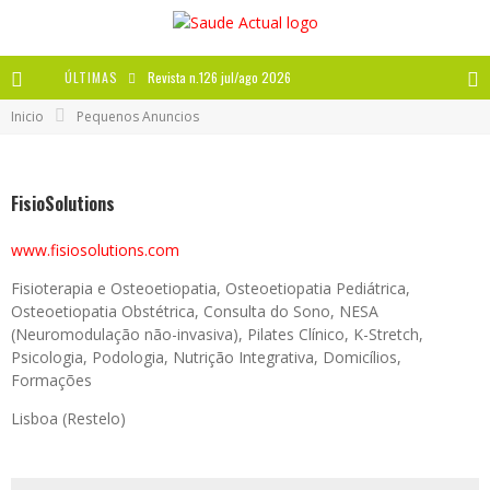
ÚLTIMAS
Revista n.126 jul/ago 2026
Inicio
Pequenos Anuncios
Revista n.125 mai/jun 2026
Revista n.124 mar/abr 2026
FisioSolutions
A IMPORTÂNCIA DOS ANTIOXIDANTES
www.fisiosolutions.com
Fisioterapia e Osteoetiopatia, Osteoetiopatia Pediátrica,
Osteoetiopatia Obstétrica, Consulta do Sono, NESA
(Neuromodulação não-invasiva), Pilates Clínico, K-Stretch,
Psicologia, Podologia, Nutrição Integrativa, Domicílios,
Formações
Lisboa (Restelo)