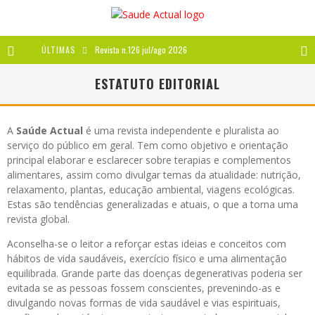
ÚLTIMAS
Revista n.126 jul/ago 2026
Revista n.125 mai/jun 2026
ESTATUTO EDITORIAL
Revista n.124 mar/abr 2026
A
Saúde Actual
é uma revista independente e pluralista ao
A IMPORTÂNCIA DOS ANTIOXIDANTES
serviço do público em geral. Tem como objetivo e orientação
principal elaborar e esclarecer sobre terapias e complementos
alimentares, assim como divulgar temas da atualidade: nutrição,
relaxamento, plantas, educação ambiental, viagens ecológicas.
Estas são tendências generalizadas e atuais, o que a torna uma
revista global.
Aconselha-se o leitor a reforçar estas ideias e conceitos com
hábitos de vida saudáveis, exercício físico e uma alimentação
equilibrada. Grande parte das doenças degenerativas poderia ser
evitada se as pessoas fossem conscientes, prevenindo-as e
divulgando novas formas de vida saudável e vias espirituais,