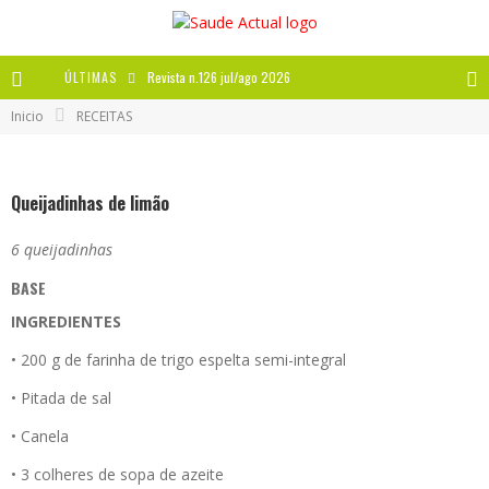
ÚLTIMAS
Revista n.126 jul/ago 2026
Inicio
RECEITAS
Revista n.125 mai/jun 2026
Revista n.124 mar/abr 2026
Queijadinhas de limão
A IMPORTÂNCIA DOS ANTIOXIDANTES
6 queijadinhas
BASE
INGREDIENTES
• 200 g de farinha de trigo espelta semi-integral
• Pitada de sal
• Canela
• 3 colheres de sopa de azeite