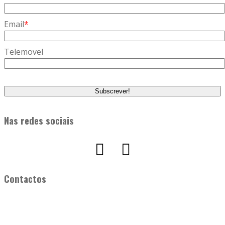
Email
*
Telemovel
Nas redes sociais
Contactos
Saúde Actual
Avª da República Guiné Bissau, 15 – 8º Dtº,