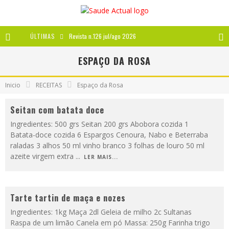
ÚLTIMAS
Revista n.126 jul/ago 2026
Revista n.125 mai/jun 2026
ESPAÇO DA ROSA
Revista n.124 mar/abr 2026
Inicio
RECEITAS
Espaço da Rosa
A IMPORTÂNCIA DOS ANTIOXIDANTES
Seitan com batata doce
Ingredientes: 500 grs Seitan 200 grs Abobora cozida 1
Batata-doce cozida 6 Espargos Cenoura, Nabo e Beterraba
raladas 3 alhos 50 ml vinho branco 3 folhas de louro 50 ml
azeite virgem extra
...
LER MAIS...
Tarte tartin de maça e nozes
Ingredientes: 1kg Maça 2dl Geleia de milho 2c Sultanas
Raspa de um limão Canela em pó Massa: 250g Farinha trigo