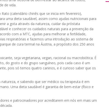
de de vida.
Rato (calendário chinês que se inicia em fevereiro),
ara uma dieta saudável, assim como ajudas nutricionais para
enir a gota através da natureza, cuidar da próstata
udável e conhecer os cuidados naturais para a prevenção da
cordo com a MTC, ajudas para melhorar a fertilidade,
vias respiratórias e fazemos uma introdução ao sistema de
 parque de cura termal na Áustria, a propósito dos 250 anos
cante, seja vegetariana, vegan, racional ou macrobiótica. É
, do gosto e do grupo sanguíneo, pois cada caso é um
ante, pois só temos quatro caninos, e é curioso saber que os
 natureza, e sabendo que ser médico ou terapeuta é em
umano. Uma dieta saudável é garantia de bem-estar (físico e
boradores e patrocinadores por acreditarem em nós em mais um
 década.