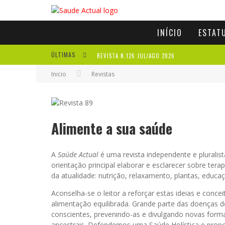
INÍCIO
ESTAT
ÚLTIMAS
REVISTA N.126 JUL/AGO 2026
Inicio
Revistas
REVISTA N.125 MAI/JUN 2026
REVISTA N.124 MAR/ABR 2026
A IMPORTÂNCIA DOS ANTIOXIDANTES
Alimente a sua saúde
A
Saúde Actual
é uma revista independente e pluralis
orientação principal elaborar e esclarecer sobre te
da atualidade: nutrição, relaxamento, plantas, educa
Aconselha-se o leitor a reforçar estas ideias e conce
alimentação equilibrada. Grande parte das doenças d
conscientes, prevenindo-as e divulgando novas formas
ancestrais. Defendemos uma Saúde Holística e propo