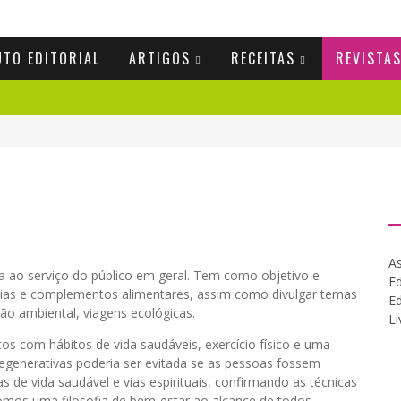
UTO EDITORIAL
ARTIGOS
RECEITAS
REVISTA
As
ta ao serviço do público em geral. Tem como objetivo e
Ed
rapias e complementos alimentares, assim como divulgar temas
Ed
ção ambiental, viagens ecológicas.
Li
itos com hábitos de vida saudáveis, exercício físico e uma
egenerativas poderia ser evitada se as pessoas fossem
 de vida saudável e vias espirituais, confirmando as técnicas
mos uma filosofia de bem-estar ao alcance de todos,