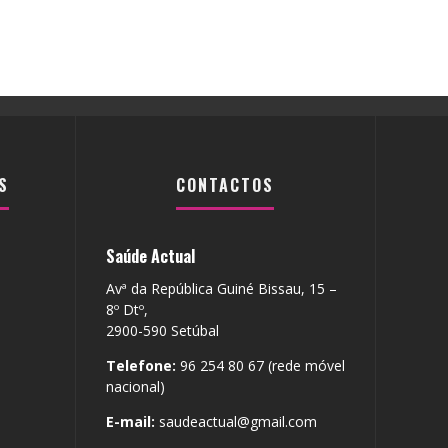
S
CONTACTOS
Saúde Actual
Avª da República Guiné Bissau, 15 –
8º Dtº,
2900-590 Setúbal
Telefone:
96 254 80 67 (rede móvel
nacional)
E-mail:
saudeactual@gmail.com