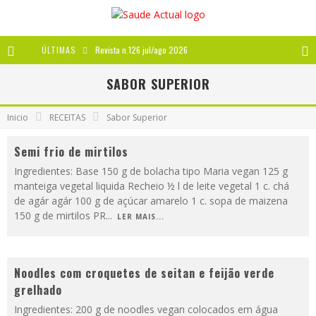
ÚLTIMAS
Revista n.126 jul/ago 2026
Revista n.125 mai/jun 2026
SABOR SUPERIOR
Revista n.124 mar/abr 2026
Inicio
RECEITAS
Sabor Superior
A IMPORTÂNCIA DOS ANTIOXIDANTES
Semi frio de mirtilos
Ingredientes: Base 150 g de bolacha tipo Maria vegan 125 g
manteiga vegetal liquida Recheio ½ l de leite vegetal 1 c. chá
de agár agár 100 g de açúcar amarelo 1 c. sopa de maizena
150 g de mirtilos PR
...
LER MAIS...
Noodles com croquetes de seitan e feijão verde
grelhado
Ingredientes: 200 g de noodles vegan colocados em água