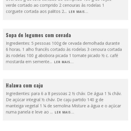
verde cortado ao comprido 2 cenouras às rodelas 1
corguete cortada aos palitos 2
...
LER MAIS...
Sopa de legumes com cevada
Ingredientes: 5 pessoas 100g de cevada demolhada durante
6 horas. 1 alho francês cortado às rodelas 3 cenoura cortada
às rodelas 100 g abobora picada 1 tomate picado ½ c. café
mostarda em semente
...
LER MAIS...
Halawa com caju
Ingredientes: para 6 a 8 pessoas 2 ½ cháv. De água 1 ¼ cháv.
De açúcar integral ½ cháv. De caju partido 140 g de
manteiga vegetal 1 ¼ de semolina Misture a água e o açúcar
numa panela e leve ao
...
LER MAIS...