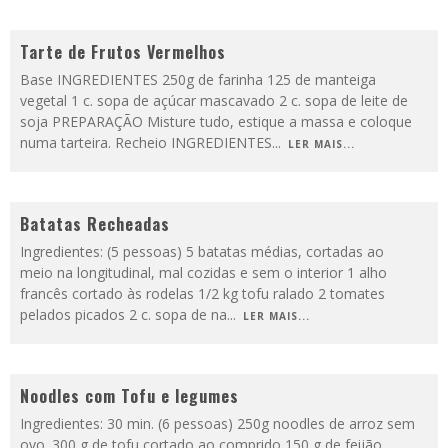
Tarte de Frutos Vermelhos
Base INGREDIENTES 250g de farinha 125 de manteiga
vegetal 1 c. sopa de açúcar mascavado 2 c. sopa de leite de
soja PREPARAÇÃO Misture tudo, estique a massa e coloque
numa tarteira. Recheio INGREDIENTES
...
LER MAIS...
Batatas Recheadas
Ingredientes: (5 pessoas) 5 batatas médias, cortadas ao
meio na longitudinal, mal cozidas e sem o interior 1 alho
francês cortado às rodelas 1/2 kg tofu ralado 2 tomates
pelados picados 2 c. sopa de na
...
LER MAIS...
Noodles com Tofu e legumes
Ingredientes: 30 min. (6 pessoas) 250g noodles de arroz sem
ovo. 300 g de tofu cortado ao comprido 150 g de feijão