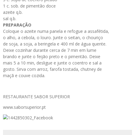
1 c. sob. de pimentão doce
azeite q.b.
sal q.b.
PREPARAÇÃO
Coloque o azeite numa panela e refogue a assafétida,
o alho, a cebola, o louro. Junte o seitan, o chouriço
de soja, a soja, a beringela e 400 ml de água quente.
Deixe cozinhar durante cerca de 7 min em lume
brando e junte o feijão preto e o pimentão. Deixe
mais 5 a 10 min, desligue e junte o coentro e sal a
gosto. Sirva com arroz, farofa tostada, chutney de
maçã e couve cozida.
RESTAURANTE SABOR SUPERIOR
www.saborsuperior.pt