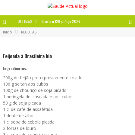
ÚLTIMAS
Revista n.126 jul/ago 2026
Inicio
RECEITAS
Revista n.125 mai/jun 2026
Revista n.124 mar/abr 2026
Feijoada à Brasileira bio
A IMPORTÂNCIA DOS ANTIOXIDANTES
Ingredientes:
200g de feijão preto previamente cozido
100 g seitan aos cubos
100g de chouriço de soja picado
1 beringela descascada e aos cubos
50 g de soja picada
1 c. de café de assafétida
1 dente de alho
1 c. sopa de cebola picada
2 folhas de louro
3 c. sopa de coentro picado