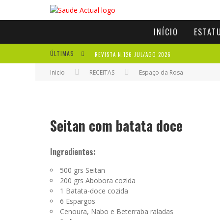
INÍCIO
ESTAT
ÚLTIMAS
REVISTA N.126 JUL/AGO 2026
Inicio
RECEITAS
Espaço da Rosa
REVISTA N.125 MAI/JUN 2026
REVISTA N.124 MAR/ABR 2026
A IMPORTÂNCIA DOS ANTIOXIDANTES
Seitan com batata doce
Ingredientes:
500 grs Seitan
200 grs Abobora cozida
1 Batata-doce cozida
6 Espargos
Cenoura, Nabo e Beterraba raladas