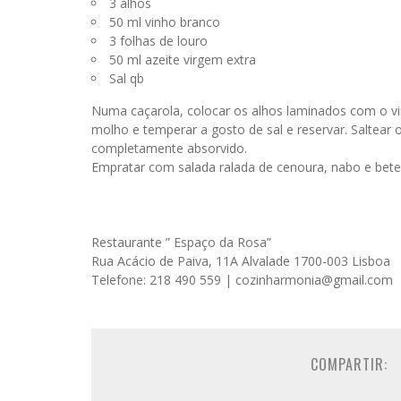
3 alhos
50 ml vinho branco
3 folhas de louro
50 ml azeite virgem extra
Sal qb
Numa caçarola, colocar os alhos laminados com o vinh
molho e temperar a gosto de sal e reservar. Saltear 
completamente absorvido.
Empratar com salada ralada de cenoura, nabo e bete
Restaurante ” Espaço da Rosa”
Rua Acácio de Paiva, 11A Alvalade 1700-003 Lisboa
Telefone: 218 490 559 | cozinharmonia@gmail.com
COMPARTIR: