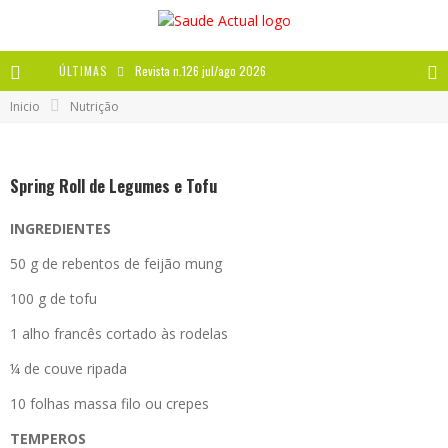
ÚLTIMAS
Revista n.126 jul/ago 2026
Inicio
Nutrição
Revista n.125 mai/jun 2026
Revista n.124 mar/abr 2026
Spring Roll de Legumes e Tofu
A IMPORTÂNCIA DOS ANTIOXIDANTES
INGREDIENTES
50 g de rebentos de feijão mung
100 g de tofu
1 alho francês cortado às rodelas
¼ de couve ripada
10 folhas massa filo ou crepes
TEMPEROS