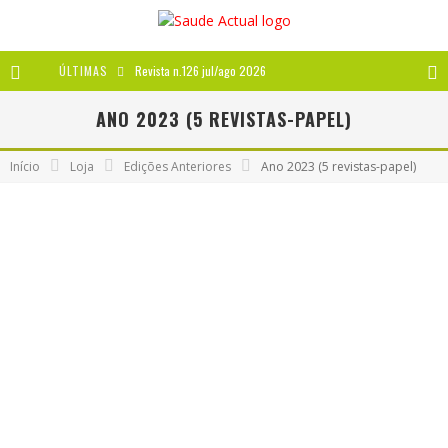
ÚLTIMAS
Revista n.126 jul/ago 2026
Revista n.125 mai/jun 2026
ANO 2023 (5 REVISTAS-PAPEL)
Revista n.124 mar/abr 2026
Início
Loja
Edições Anteriores
Ano 2023 (5 revistas-papel)
A IMPORTÂNCIA DOS ANTIOXIDANTES