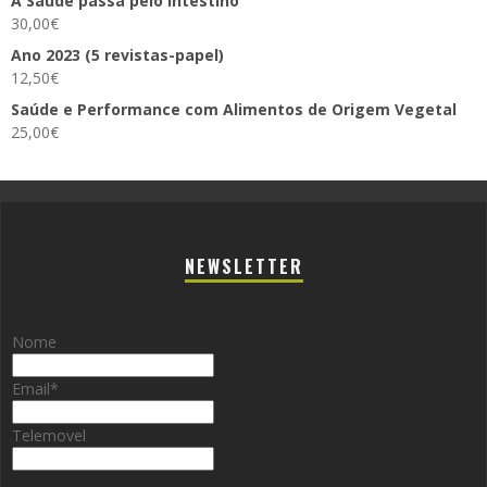
A Saúde passa pelo Intestino
30,00
€
Ano 2023 (5 revistas-papel)
12,50
€
Saúde e Performance com Alimentos de Origem Vegetal
25,00
€
NEWSLETTER
Nome
Email
*
Telemovel