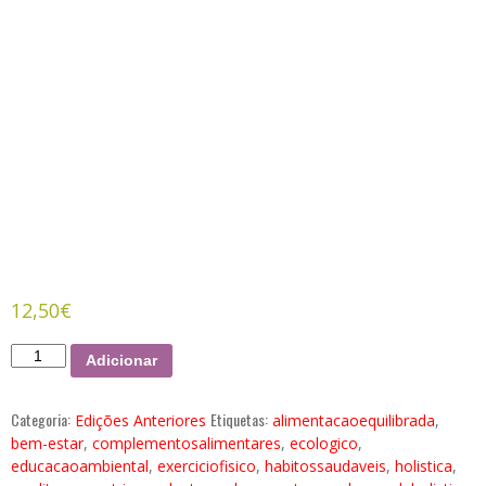
12,50
€
Quantidade
Adicionar
de
Ano
Categoria:
Etiquetas:
Edições Anteriores
alimentacaoequilibrada
,
2023
bem-estar
,
complementosalimentares
,
ecologico
,
(5
educacaoambiental
,
exerciciofisico
,
habitossaudaveis
,
holistica
,
revistas-