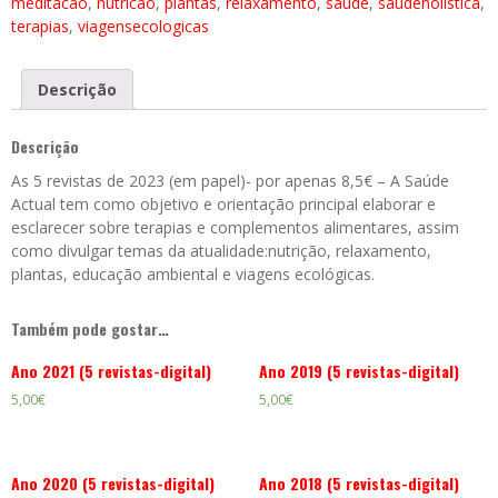
meditacao
,
nutricao
,
plantas
,
relaxamento
,
saude
,
saudeholistica
,
papel)
terapias
,
viagensecologicas
Descrição
Descrição
As 5 revistas de 2023 (em papel)- por apenas 8,5€ – A Saúde
Actual tem como objetivo e orientação principal elaborar e
esclarecer sobre terapias e complementos alimentares, assim
como divulgar temas da atualidade:nutrição, relaxamento,
plantas, educação ambiental e viagens ecológicas.
Também pode gostar…
Ano 2021 (5 revistas-digital)
Ano 2019 (5 revistas-digital)
5,00
€
5,00
€
Ano 2020 (5 revistas-digital)
Ano 2018 (5 revistas-digital)