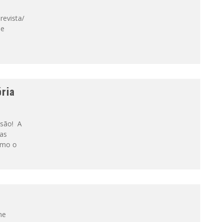
-revista/
de
ória
 são! A
as
omo o
ne