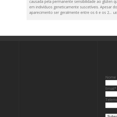
causada pela permanente sensibilidade ao glúten q
em indivíduos geneticamente suscetíveis. Apesar d
aparecimento ser geralmente entre os 6 e os 2
...
LE
Nome
Email
*
Telemo