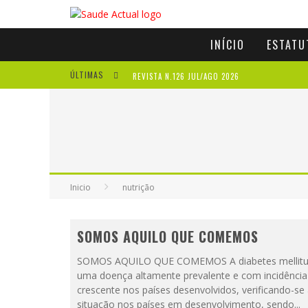
INÍCIO
ESTATU
ÚLTIMAS
REVISTA N.126 JUL/AGO 2026
REVISTA N.125 MAI/JUN 2026
REVISTA N.124 MAR/ABR 2026
A IMPORTÂNCIA DOS ANTIOXIDANTES
Inicio
nutrição
SOMOS AQUILO QUE COMEMOS
SOMOS AQUILO QUE COMEMOS A diabetes mellitus
uma doença altamente prevalente e com incidência
crescente nos países desenvolvidos, verificando-s
situação nos países em desenvolvimento, sendo
...