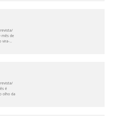
-revista/
 O mês de
 vira-
...
-revista/
ês é
o olho da