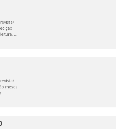
-revista/
 edição
leitura,
...
-revista/
são meses
a
0