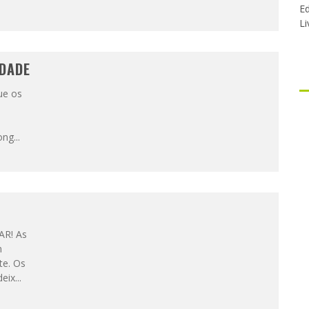
Ed
Li
IDADE
ue os
long
...
R! As
m
te. Os
deix
...