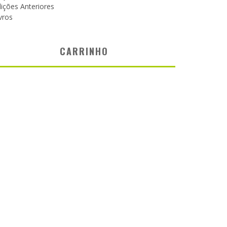
ições Anteriores
vros
CARRINHO