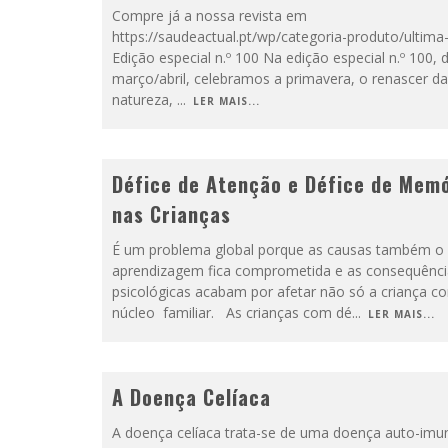
Compre já a nossa revista em
https://saudeactual.pt/wp/categoria-produto/ultima
Edição especial n.º 100 Na edição especial n.º 100, 
março/abril, celebramos a primavera, o renascer da
natureza,
...
LER MAIS...
Défice de Atenção e Défice de Mem
nas Crianças
É um problema global porque as causas também o
aprendizagem fica comprometida e as consequênci
psicológicas acabam por afetar não só a criança c
núcleo familiar. As crianças com dé
...
LER MAIS...
A Doença Celíaca
A doença celíaca trata-se de uma doença auto-imu