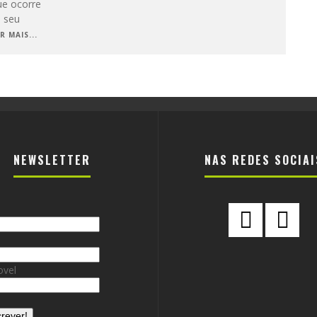
ue ocorre
o seu
R MAIS...
NEWSLETTER
NAS REDES SOCIAI
vel