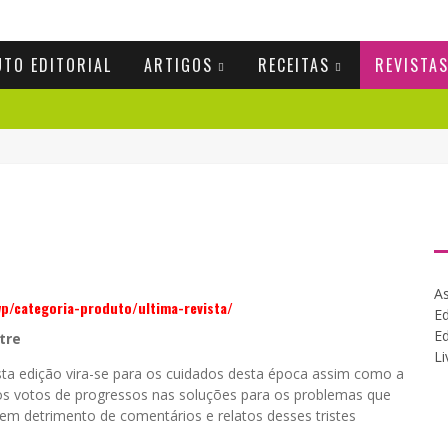
UTO EDITORIAL
ARTIGOS
RECEITAS
REVISTA
As
wp/categoria-produto/ultima-revista/
Ed
Ed
tre
Li
ta edição vira-se para os cuidados desta época assim como a
os votos de progressos nas soluções para os problemas que
em detrimento de comentários e relatos desses tristes