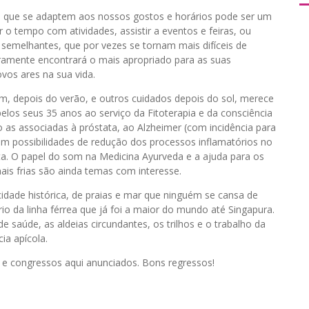
fas que se adaptem aos nossos gostos e horários pode ser um
 o tempo com atividades, assistir a eventos e feiras, ou
semelhantes, que por vezes se tornam mais difíceis de
guramente encontrará o mais apropriado para as suas
vos ares na sua vida.
m, depois do verão, e outros cuidados depois do sol, merece
os seus 35 anos ao serviço da Fitoterapia e da consciência
o as associadas à próstata, ao Alzheimer (com incidência para
om possibilidades de redução dos processos inflamatórios no
a. O papel do som na Medicina Ayurveda e a ajuda para os
ais frias são ainda temas com interesse.
dade histórica, de praias e mar que ninguém se cansa de
io da linha férrea que já foi a maior do mundo até Singapura.
de saúde, as aldeias circundantes, os trilhos e o trabalho da
ia apícola.
s e congressos aqui anunciados. Bons regressos!