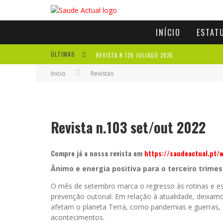
INÍCIO
ESTAT
ÚLTIMAS
REVISTA N.126 JUL/AGO 2026
Inicio
Revistas
REVISTA N.125 MAI/JUN 2026
REVISTA N.124 MAR/ABR 2026
A IMPORTÂNCIA DOS ANTIOXIDANTES
Revista n.103 set/out 2022
Compre já a nossa revista em
https://saudeactual.pt/
Ânimo e energia positiva para o terceiro trimes
O mês de setembro marca o regresso às rotinas e es
prevenção outonal. Em relação à atualidade, deixam
afetam o planeta Terra, como pandemias e guerras, 
acontecimentos.