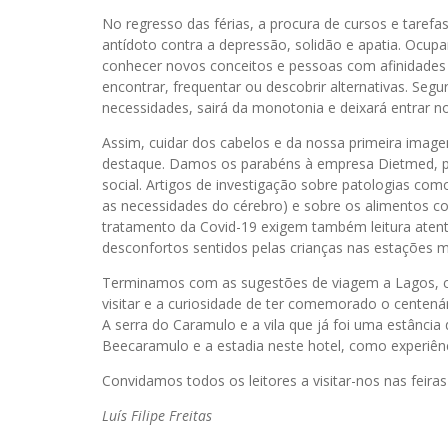
No regresso das férias, a procura de cursos e tare
antídoto contra a depressão, solidão e apatia. Ocupar
conhecer novos conceitos e pessoas com afinidades 
encontrar, frequentar ou descobrir alternativas. Se
necessidades, sairá da monotonia e deixará entrar no
Assim, cuidar dos cabelos e da nossa primeira image
destaque. Damos os parabéns à empresa Dietmed, pel
social. Artigos de investigação sobre patologias com
as necessidades do cérebro) e sobre os alimentos c
tratamento da Covid-19 exigem também leitura atent
desconfortos sentidos pelas crianças nas estações m
Terminamos com as sugestões de viagem a Lagos, ci
visitar e a curiosidade de ter comemorado o centenár
A serra do Caramulo e a vila que já foi uma estância 
Beecaramulo e a estadia neste hotel, como experiênc
Convidamos todos os leitores a visitar-nos nas feira
Luís Filipe Freitas