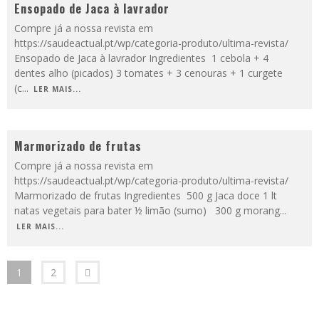
Ensopado de Jaca à lavrador
Compre já a nossa revista em
https://saudeactual.pt/wp/categoria-produto/ultima-revista/
Ensopado de Jaca à lavrador Ingredientes 1 cebola + 4
dentes alho (picados) 3 tomates + 3 cenouras + 1 curgete
(c
...
LER MAIS...
Marmorizado de frutas
Compre já a nossa revista em
https://saudeactual.pt/wp/categoria-produto/ultima-revista/
Marmorizado de frutas Ingredientes 500 g Jaca doce 1 lt
natas vegetais para bater ½ limão (sumo) 300 g morang
...
LER MAIS...
1
2