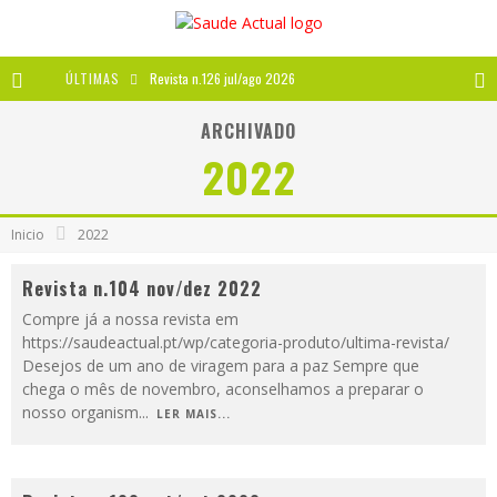
ÚLTIMAS
Revista n.126 jul/ago 2026
Revista n.125 mai/jun 2026
ARCHIVADO
2022
Revista n.124 mar/abr 2026
A IMPORTÂNCIA DOS ANTIOXIDANTES
Inicio
2022
Revista n.104 nov/dez 2022
Compre já a nossa revista em
https://saudeactual.pt/wp/categoria-produto/ultima-revista/
Desejos de um ano de viragem para a paz Sempre que
chega o mês de novembro, aconselhamos a preparar o
nosso organism
...
LER MAIS...