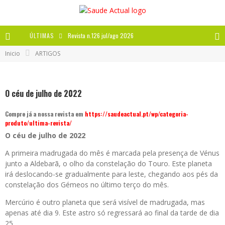
ÚLTIMAS
Revista n.126 jul/ago 2026
Inicio
ARTIGOS
Revista n.125 mai/jun 2026
Revista n.124 mar/abr 2026
O céu de julho de 2022
A IMPORTÂNCIA DOS ANTIOXIDANTES
Compre já a nossa revista em
https://saudeactual.pt/wp/categoria-
produto/ultima-revista/
O céu de julho de 2022
A primeira madrugada do mês é marcada pela presença de Vénus
junto a Aldebarã, o olho da constelação do Touro. Este planeta
irá deslocando-se gradualmente para leste, chegando aos pés da
constelação dos Gémeos no último terço do mês.
Mercúrio é outro planeta que será visível de madrugada, mas
apenas até dia 9. Este astro só regressará ao final da tarde de dia
25.