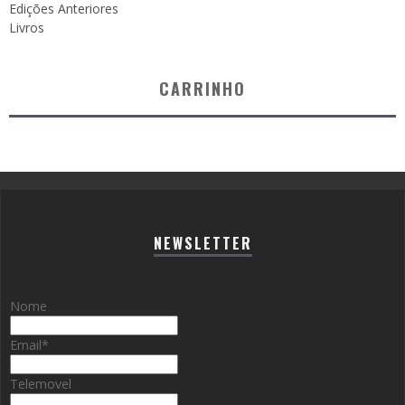
Edições Anteriores
Livros
CARRINHO
NEWSLETTER
Nome
Email
*
Telemovel