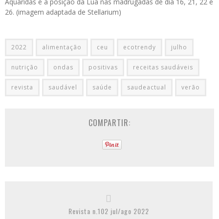
Aquáridas e a posição da Lua nas madrugadas de dia 16, 21, 22 e
26. (imagem adaptada de Stellarium)
2022
alimentação
ceu
ecotrendy
julho
nutrição
ondas
positivas
receitas saudáveis
revista
saudável
saúde
saudeactual
verão
COMPARTIR:
Revista n.102 jul/ago 2022