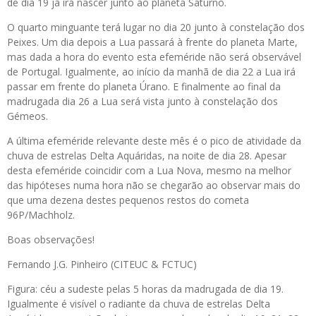
de dia 19 já irá nascer junto ao planeta Saturno.
O quarto minguante terá lugar no dia 20 junto à constelação dos
Peixes. Um dia depois a Lua passará à frente do planeta Marte,
mas dada a hora do evento esta efeméride não será observável
de Portugal. Igualmente, ao início da manhã de dia 22 a Lua irá
passar em frente do planeta Úrano. E finalmente ao final da
madrugada dia 26 a Lua será vista junto à constelação dos
Gémeos.
A última efeméride relevante deste mês é o pico de atividade da
chuva de estrelas Delta Aquáridas, na noite de dia 28. Apesar
desta efeméride coincidir com a Lua Nova, mesmo na melhor
das hipóteses numa hora não se chegarão ao observar mais do
que uma dezena destes pequenos restos do cometa
96P/Machholz.
Boas observações!
Fernando J.G. Pinheiro (CITEUC & FCTUC)
Figura: céu a sudeste pelas 5 horas da madrugada de dia 19.
Igualmente é visível o radiante da chuva de estrelas Delta