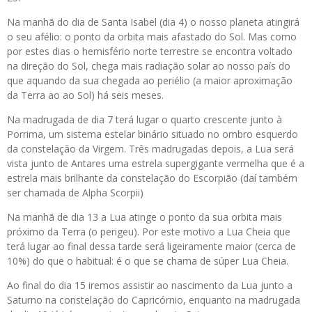
Na manhã do dia de Santa Isabel (dia 4) o nosso planeta atingirá
o seu afélio: o ponto da orbita mais afastado do Sol. Mas como
por estes dias o hemisfério norte terrestre se encontra voltado
na direção do Sol, chega mais radiação solar ao nosso país do
que aquando da sua chegada ao periélio (a maior aproximação
da Terra ao ao Sol) há seis meses.
Na madrugada de dia 7 terá lugar o quarto crescente junto à
Porrima, um sistema estelar binário situado no ombro esquerdo
da constelação da Virgem. Três madrugadas depois, a Lua será
vista junto de Antares uma estrela supergigante vermelha que é a
estrela mais brilhante da constelação do Escorpião (daí também
ser chamada de Alpha Scorpii)
Na manhã de dia 13 a Lua atinge o ponto da sua orbita mais
próximo da Terra (o perigeu). Por este motivo a Lua Cheia que
terá lugar ao final dessa tarde será ligeiramente maior (cerca de
10%) do que o habitual: é o que se chama de súper Lua Cheia.
Ao final do dia 15 iremos assistir ao nascimento da Lua junto a
Saturno na constelação do Capricórnio, enquanto na madrugada