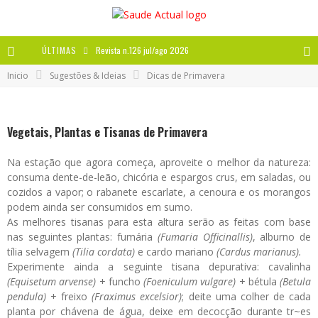
ÚLTIMAS
Revista n.126 jul/ago 2026
Inicio
Sugestões & Ideias
Dicas de Primavera
Revista n.125 mai/jun 2026
Revista n.124 mar/abr 2026
Vegetais, Plantas e Tisanas de Primavera
A IMPORTÂNCIA DOS ANTIOXIDANTES
Na estação que agora começa, aproveite o melhor da natureza:
consuma dente-de-leão, chicória e espargos crus, em saladas, ou
cozidos a vapor; o rabanete escarlate, a cenoura e os morangos
podem ainda ser consumidos em sumo.
As melhores tisanas para esta altura serão as feitas com base
nas seguintes plantas: fumária
(Fumaria Officinallis)
, alburno de
tília selvagem
(Tilia cordata)
e cardo mariano
(Cardus marianus).
Experimente ainda a seguinte tisana depurativa: cavalinha
(Equisetum arvense)
+ funcho
(Foeniculum vulgare)
+ bétula
(Betula
pendula)
+ freixo
(Fraximus excelsior)
; deite uma colher de cada
planta por chávena de água, deixe em decocção durante tr~es