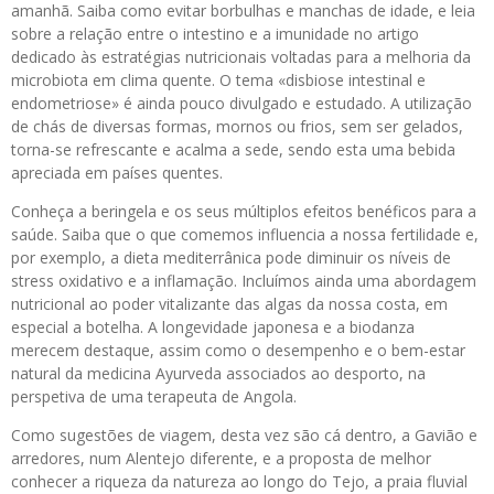
amanhã. Saiba como evitar borbulhas e manchas de idade, e leia
sobre a relação entre o intestino e a imunidade no artigo
dedicado às estratégias nutricionais voltadas para a melhoria da
microbiota em clima quente. O tema «disbiose intestinal e
endometriose» é ainda pouco divulgado e estudado. A utilização
de chás de diversas formas, mornos ou frios, sem ser gelados,
torna-se refrescante e acalma a sede, sendo esta uma bebida
apreciada em países quentes.
Conheça a beringela e os seus múltiplos efeitos benéficos para a
saúde. Saiba que o que comemos influencia a nossa fertilidade e,
por exemplo, a dieta mediterrânica pode diminuir os níveis de
stress oxidativo e a inflamação. Incluímos ainda uma abordagem
nutricional ao poder vitalizante das algas da nossa costa, em
especial a botelha. A longevidade japonesa e a biodanza
merecem destaque, assim como o desempenho e o bem-estar
natural da medicina Ayurveda associados ao desporto, na
perspetiva de uma terapeuta de Angola.
Como sugestões de viagem, desta vez são cá dentro, a Gavião e
arredores, num Alentejo diferente, e a proposta de melhor
conhecer a riqueza da natureza ao longo do Tejo, a praia fluvial