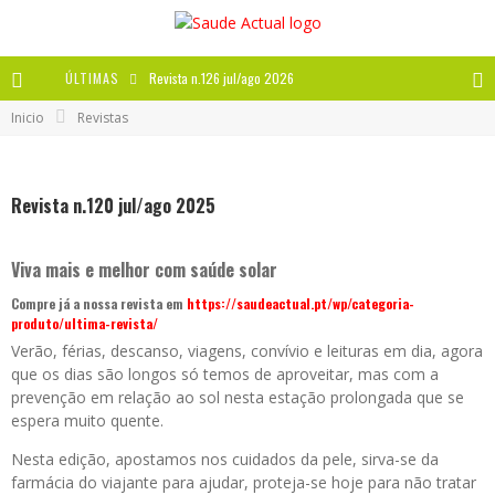
ÚLTIMAS
Revista n.126 jul/ago 2026
Inicio
Revistas
Revista n.125 mai/jun 2026
Revista n.124 mar/abr 2026
Revista n.120 jul/ago 2025
A IMPORTÂNCIA DOS ANTIOXIDANTES
Viva mais e melhor com saúde solar
Compre já a nossa revista em
https://saudeactual.pt/wp/categoria-
produto/ultima-revista/
Verão, férias, descanso, viagens, convívio e leituras em dia, agora
que os dias são longos só temos de aproveitar, mas com a
prevenção em relação ao sol nesta estação prolongada que se
espera muito quente.
Nesta edição, apostamos nos cuidados da pele, sirva-se da
farmácia do viajante para ajudar, proteja-se hoje para não tratar