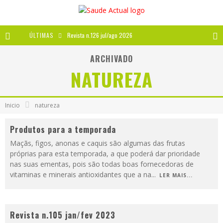
ÚLTIMAS
Revista n.126 jul/ago 2026
Revista n.125 mai/jun 2026
ARCHIVADO
NATUREZA
Revista n.124 mar/abr 2026
A IMPORTÂNCIA DOS ANTIOXIDANTES
Inicio
natureza
Produtos para a temporada
Maçãs, figos, anonas e caquis são algumas das frutas
próprias para esta temporada, a que poderá dar prioridade
nas suas ementas, pois são todas boas fornecedoras de
vitaminas e minerais antioxidantes que a na
...
LER MAIS...
Revista n.105 jan/fev 2023