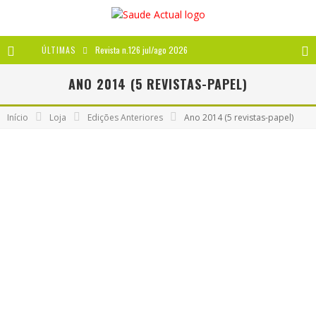
ÚLTIMAS
Revista n.126 jul/ago 2026
Revista n.125 mai/jun 2026
ANO 2014 (5 REVISTAS-PAPEL)
Revista n.124 mar/abr 2026
Início
Loja
Edições Anteriores
Ano 2014 (5 revistas-papel)
A IMPORTÂNCIA DOS ANTIOXIDANTES