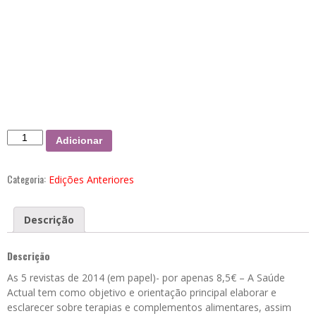
Quantidade
Adicionar
de
Ano
Categoria:
Edições Anteriores
2014
(5
revistas-
Descrição
papel)
Descrição
As 5 revistas de 2014 (em papel)- por apenas 8,5€ – A Saúde
Actual tem como objetivo e orientação principal elaborar e
esclarecer sobre terapias e complementos alimentares, assim