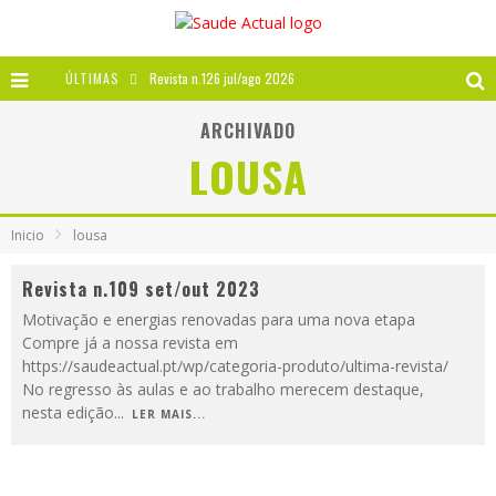
ÚLTIMAS
Revista n.126 jul/ago 2026
Revista n.125 mai/jun 2026
ARCHIVADO
LOUSA
Revista n.124 mar/abr 2026
A IMPORTÂNCIA DOS ANTIOXIDANTES
Inicio
lousa
Revista n.109 set/out 2023
Motivação e energias renovadas para uma nova etapa
Compre já a nossa revista em
https://saudeactual.pt/wp/categoria-produto/ultima-revista/
No regresso às aulas e ao trabalho merecem destaque,
nesta edição
...
LER MAIS...