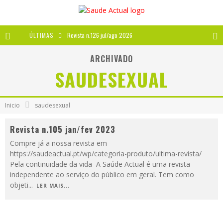
ÚLTIMAS
Revista n.126 jul/ago 2026
Revista n.125 mai/jun 2026
ARCHIVADO
SAUDESEXUAL
Revista n.124 mar/abr 2026
A IMPORTÂNCIA DOS ANTIOXIDANTES
Inicio
saudesexual
Revista n.105 jan/fev 2023
Compre já a nossa revista em
https://saudeactual.pt/wp/categoria-produto/ultima-revista/
Pela continuidade da vida A Saúde Actual é uma revista
independente ao serviço do público em geral. Tem como
objeti
...
LER MAIS...