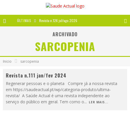
ÚLTIMAS
Revista n.126 jul/ago 2026
Revista n.125 mai/jun 2026
ARCHIVADO
SARCOPENIA
Revista n.124 mar/abr 2026
A IMPORTÂNCIA DOS ANTIOXIDANTES
Inicio
sarcopenia
Revista n.111 jan/fev 2024
Regenerar pessoas e o planeta Compre já a nossa revista
em https://saudeactual.pt/wp/categoria-produto/ultima-
revista/ A Saúde Actual é uma revista independente ao
serviço do público em geral. Tem como o
...
LER MAIS...