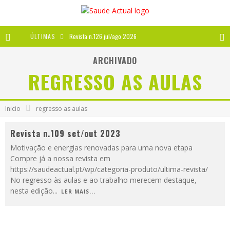
ÚLTIMAS
Revista n.126 jul/ago 2026
Revista n.125 mai/jun 2026
ARCHIVADO
REGRESSO AS AULAS
Revista n.124 mar/abr 2026
A IMPORTÂNCIA DOS ANTIOXIDANTES
Inicio
regresso as aulas
Revista n.109 set/out 2023
Motivação e energias renovadas para uma nova etapa
Compre já a nossa revista em
https://saudeactual.pt/wp/categoria-produto/ultima-revista/
No regresso às aulas e ao trabalho merecem destaque,
nesta edição
...
LER MAIS...