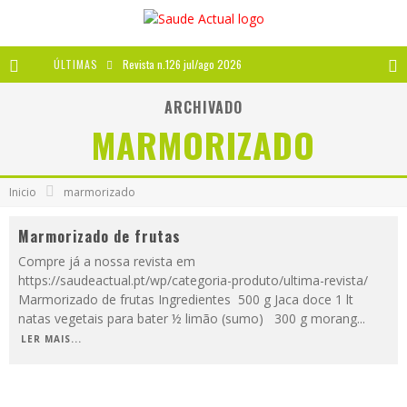
ÚLTIMAS
Revista n.126 jul/ago 2026
Revista n.125 mai/jun 2026
ARCHIVADO
MARMORIZADO
Revista n.124 mar/abr 2026
A IMPORTÂNCIA DOS ANTIOXIDANTES
Inicio
marmorizado
Marmorizado de frutas
Compre já a nossa revista em
https://saudeactual.pt/wp/categoria-produto/ultima-revista/
Marmorizado de frutas Ingredientes 500 g Jaca doce 1 lt
natas vegetais para bater ½ limão (sumo) 300 g morang
...
LER MAIS...