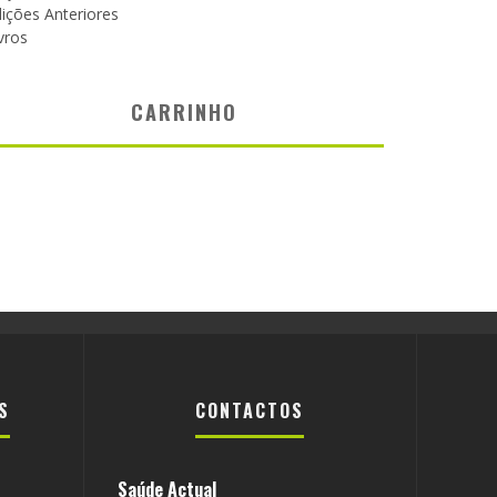
ições Anteriores
vros
CARRINHO
S
CONTACTOS
Saúde Actual