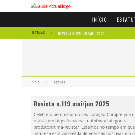
INÍCIO
ESTATU
ÚLTIMAS
REVISTA N.126 JUL/AGO 2026
REVISTA N.125 MAI/JUN 2026
REVISTA N.124 MAR/ABR 2026
A IMPORTÂNCIA DOS ANTIOXIDANTES
Inicio
estrias
Revista n.119 mai/jun 2025
Celebre o bem-estar do seu coração Compre já a 
revista em https://saudeactual.pt/wp/categoria-
produto/ultima-revista/ Estamos no tempo em que
natureza está carregada de energias positivas e o 