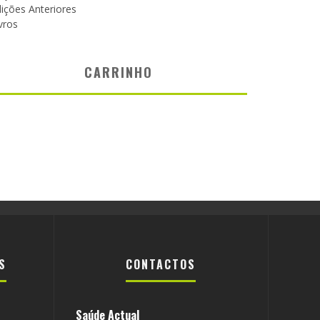
ições Anteriores
vros
CARRINHO
S
CONTACTOS
Saúde Actual