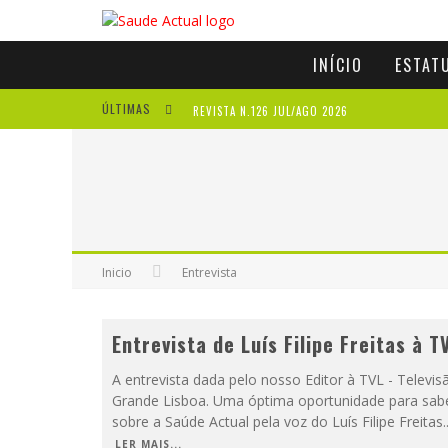
INÍCIO
ESTAT
ÚLTIMAS
REVISTA N.126 JUL/AGO 2026
REVISTA N.125 MAI/JUN 2026
REVISTA N.124 MAR/ABR 2026
A IMPORTÂNCIA DOS ANTIOXIDANTES
Inicio
Entrevista
Entrevista de Luís Filipe Freitas à T
A entrevista dada pelo nosso Editor à TVL - Televis
Grande Lisboa. Uma óptima oportunidade para sab
sobre a Saúde Actual pela voz do Luís Filipe Freitas.
LER MAIS...