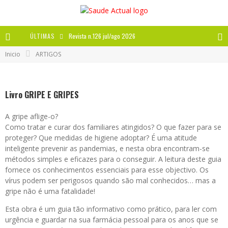
ÚLTIMAS
Revista n.126 jul/ago 2026
Inicio
ARTIGOS
Revista n.125 mai/jun 2026
Revista n.124 mar/abr 2026
Livro GRIPE E GRIPES
A IMPORTÂNCIA DOS ANTIOXIDANTES
A gripe aflige-o?
Como tratar e curar dos familiares atingidos? O que fazer para se
proteger? Que medidas de higiene adoptar? É uma atitude
inteligente prevenir as pandemias, e nesta obra encontram-se
métodos simples e eficazes para o conseguir. A leitura deste guia
fornece os conhecimentos essenciais para esse objectivo. Os
vírus podem ser perigosos quando são mal conhecidos… mas a
gripe não é uma fatalidade!
Esta obra é um guia tão informativo como prático, para ler com
urgência e guardar na sua farmácia pessoal para os anos que se