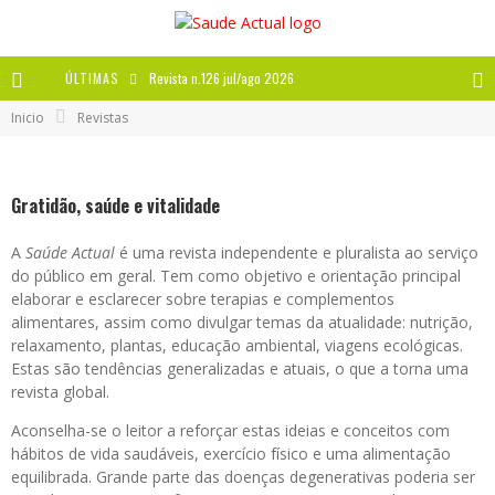
ÚLTIMAS
Revista n.126 jul/ago 2026
Inicio
Revistas
Revista n.125 mai/jun 2026
Revista n.124 mar/abr 2026
Gratidão, saúde e vitalidade
A IMPORTÂNCIA DOS ANTIOXIDANTES
A
Saúde Actual
é uma revista independente e pluralista ao serviço
do público em geral. Tem como objetivo e orientação principal
elaborar e esclarecer sobre terapias e complementos
alimentares, assim como divulgar temas da atualidade: nutrição,
relaxamento, plantas, educação ambiental, viagens ecológicas.
Estas são tendências generalizadas e atuais, o que a torna uma
revista global.
Aconselha-se o leitor a reforçar estas ideias e conceitos com
hábitos de vida saudáveis, exercício físico e uma alimentação
equilibrada. Grande parte das doenças degenerativas poderia ser