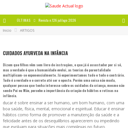
ÚLTIMAS
Revista n.126 jul/ago 2026
Inicio
ARTIGOS
Revista n.125 mai/jun 2026
Revista n.124 mar/abr 2026
CUIDADOS AYURVEDA NA INFÂNCIA
A IMPORTÂNCIA DOS ANTIOXIDANTES
Dizem que filhos vêm sem livro de instruções, o que já é assustador por si só,
mas a verdade é que a humanidade evolui, as teorias de parentalidade
multiplicam-se exponencialmente. Já experimentamos tudo e todo o contrário.
Tudo é a verdade e o correto até ser o oposto. Porém uma coisa não muda,
qualquer pessoa que tenha interesse sobre os cuidados da criança, mesmo não
sendo Pai ou Mãe, percebe a importância da criação de hábitos e rotinas na
infância.
ducar é sobre ensinar a ser humano, um bom humano, com uma
boa saúde, física, mental, emocional e espiritual. Educar é ensinar
hábitos como forma de promover a manutenção da saúde e a
felicidade antes de os desequilíbrios aparecerem ou impedindo
que evoluam para situações mais complexas no futuro.