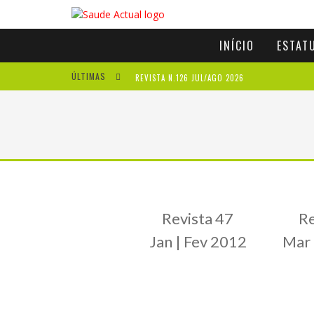
INÍCIO
ESTAT
ÚLTIMAS
REVISTA N.126 JUL/AGO 2026
REVISTA N.125 MAI/JUN 2026
REVISTA N.124 MAR/ABR 2026
A IMPORTÂNCIA DOS ANTIOXIDANTES
Revista 47
Re
Jan | Fev 2012
Mar 