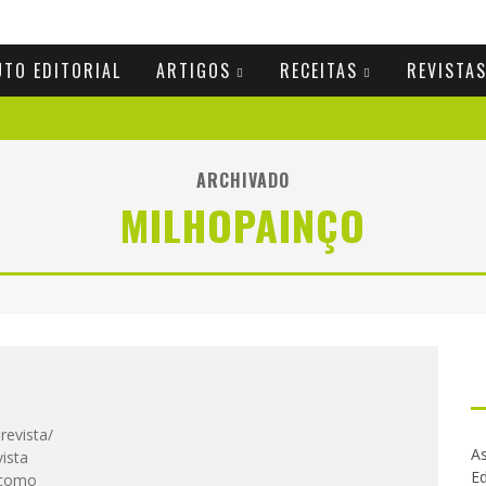
UTO EDITORIAL
ARTIGOS
RECEITAS
REVISTA
ARCHIVADO
MILHOPAINÇO
-revista/
As
ista
Ed
 como