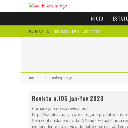
INÍCIO
ESTAT
ÚLTIMAS
REVISTA N.126 JUL/AGO 2026
REVISTA N.125 MAI/JUN 2026
REVISTA N.124 MAR/ABR 2026
A IMPORTÂNCIA DOS ANTIOXIDANTES
Inicio
milhopainço
Revista n.105 jan/fev 2023
Compre já a nossa revista em
https://saudeactual.pt/wp/categoria-produto/ultima
Pela continuidade da vida A Saúde Actual é uma rev
independente ao serviço do público em geral. Tem