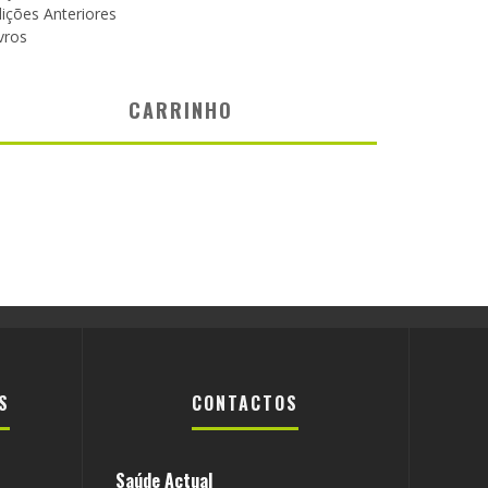
ições Anteriores
vros
CARRINHO
S
CONTACTOS
Saúde Actual