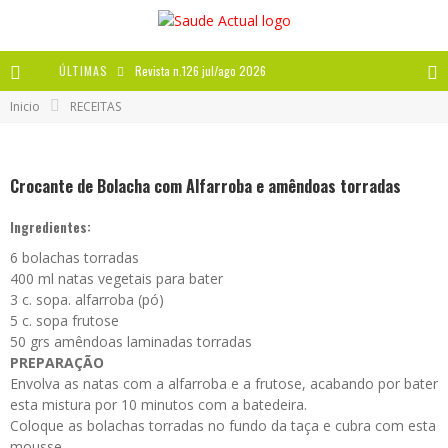
ÚLTIMAS
Revista n.126 jul/ago 2026
Inicio
RECEITAS
Revista n.125 mai/jun 2026
Revista n.124 mar/abr 2026
Crocante de Bolacha com Alfarroba e amêndoas torradas
A IMPORTÂNCIA DOS ANTIOXIDANTES
Ingredientes:
6 bolachas torradas
400 ml natas vegetais para bater
3 c. sopa. alfarroba (pó)
5 c. sopa frutose
50 grs amêndoas laminadas torradas
PREPARAÇÃO
Envolva as natas com a alfarroba e a frutose, acabando por bater
esta mistura por 10 minutos com a batedeira.
Coloque as bolachas torradas no fundo da taça e cubra com esta
mousse.