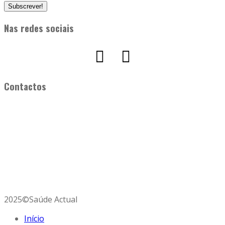
Nas redes sociais
Contactos
Saúde Actual
Avª da República Guiné Bissau, 15 – 8º Dtº,
2900-590 Setúbal
Telefone:
96 254 80 67 (rede móvel nacional)
E-mail:
saudeactual@gmail.com
2025©Saúde Actual
Início