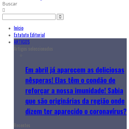
Buscar
Início
Estatuto Editorial
ARTIGOS
Artigos seleccionados
Em abril já aparecem as deliciosas
nêsperas! Elas têm o condão de
reforçar a nossa imunidade! Sabia
que são originárias da região onde
dizem ter aparecido o coronavírus?
Recentes