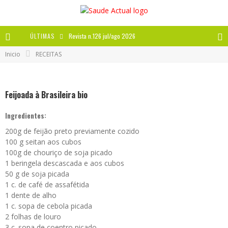
ÚLTIMAS
Revista n.126 jul/ago 2026
Inicio
RECEITAS
Revista n.125 mai/jun 2026
Revista n.124 mar/abr 2026
Feijoada à Brasileira bio
A IMPORTÂNCIA DOS ANTIOXIDANTES
Ingredientes:
200g de feijão preto previamente cozido
100 g seitan aos cubos
100g de chouriço de soja picado
1 beringela descascada e aos cubos
50 g de soja picada
1 c. de café de assafétida
1 dente de alho
1 c. sopa de cebola picada
2 folhas de louro
3 c. sopa de coentro picado