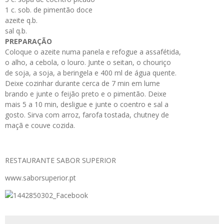
1 c. sob. de pimentão doce
azeite q.b.
sal q.b.
PREPARAÇÃO
Coloque o azeite numa panela e refogue a assafétida,
o alho, a cebola, o louro. Junte o seitan, o chouriço
de soja, a soja, a beringela e 400 ml de água quente.
Deixe cozinhar durante cerca de 7 min em lume
brando e junte o feijão preto e o pimentão. Deixe
mais 5 a 10 min, desligue e junte o coentro e sal a
gosto. Sirva com arroz, farofa tostada, chutney de
maçã e couve cozida.
RESTAURANTE SABOR SUPERIOR
www.saborsuperior.pt