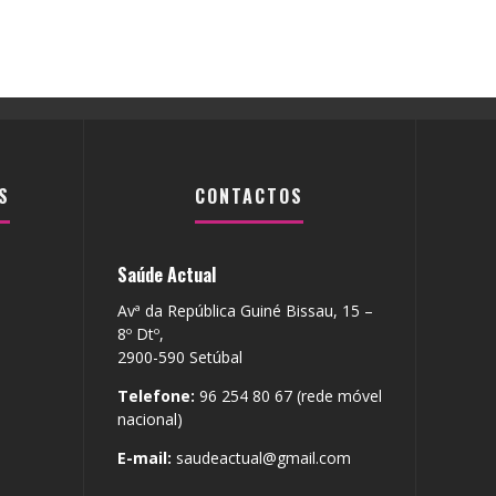
S
CONTACTOS
Saúde Actual
Avª da República Guiné Bissau, 15 –
8º Dtº,
2900-590 Setúbal
Telefone:
96 254 80 67 (rede móvel
nacional)
E-mail:
saudeactual@gmail.com