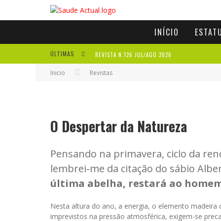
INÍCIO
ESTAT
ÚLTIMAS
REVISTA N.126 JUL/AGO 2026
Inicio
Revistas
REVISTA N.125 MAI/JUN 2026
REVISTA N.124 MAR/ABR 2026
A IMPORTÂNCIA DOS ANTIOXIDANTES
O Despertar da Natureza
Pensando na primavera, ciclo da ren
lembrei-me da citação do sábio Albert
última abelha, restará ao homem 
Nesta altura do ano, a energia, o elemento madeira
imprevistos na pressão atmosférica, exigem-se pre