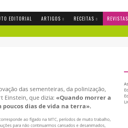
UTO EDITORIAL
ARTIGOS
RECEITAS
REVISTA
As
ovação das sementeiras, da polinização,
Ed
Ed
 Einstein, que dizia:
«Quando morrer a
Li
poucos dias de vida na terra».
 corresponde ao fígado na MTC, períodos de muito trabalho,
cauções para não continuarmos cansados e desanimados,