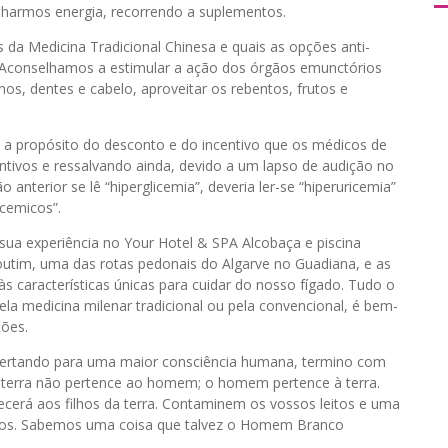
anharmos energia, recorrendo a suplementos.
 da Medicina Tradicional Chinesa e quais as opções anti-
. Aconselhamos a estimular a ação dos órgãos emunctórios
olhos, dentes e cabelo, aproveitar os rebentos, frutos e
ia a propósito do desconto e do incentivo que os médicos de
ntivos e ressalvando ainda, devido a um lapso de audição no
 anterior se lê “hiperglicemia”, deveria ler-se “hiperuricemia”
ricemicos”.
ua experiência no Your Hotel & SPA Alcobaça e piscina
outim, uma das rotas pedonais do Algarve no Guadiana, e as
s características únicas para cuidar do nosso fígado. Tudo o
ela medicina milenar tradicional ou pela convencional, é bem-
ções.
alertando para uma maior consciência humana, termino com
«A terra não pertence ao homem; o homem pertence à terra.
ecerá aos filhos da terra. Contaminem os vossos leitos e uma
duos. Sabemos uma coisa que talvez o Homem Branco