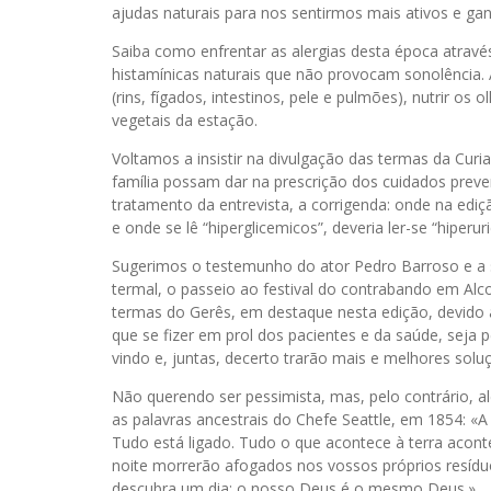
ajudas naturais para nos sentirmos mais ativos e g
Saiba como enfrentar as alergias desta época através
histamínicas naturais que não provocam sonolência
(rins, fígados, intestinos, pele e pulmões), nutrir os 
vegetais da estação.
Voltamos a insistir na divulgação das termas da Cur
família possam dar na prescrição dos cuidados preve
tratamento da entrevista, a corrigenda: onde na edição
e onde se lê “hiperglicemicos”, deveria ler-se “hiperu
Sugerimos o testemunho do ator Pedro Barroso e a s
termal, o passeio ao festival do contrabando em Alc
termas do Gerês, em destaque nesta edição, devido à
que se fizer em prol dos pacientes e da saúde, seja p
vindo e, juntas, decerto trarão mais e melhores solu
Não querendo ser pessimista, mas, pelo contrário, 
as palavras ancestrais do Chefe Seattle, em 1854: 
Tudo está ligado. Tudo o que acontece à terra acont
noite morrerão afogados nos vossos próprios resí
descubra um dia: o nosso Deus é o mesmo Deus.»