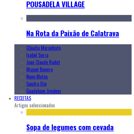
POUSADELA VILLAGE
Na Rota da Paixão de Calatrava
Cláudia Maranhoto
Isabel Serra
Jean Claude Rodet
Miguel Boieiro
Nuno Matos
Sandra Eloi
Guadalupe Jiménez
RECEITAS
Artigos seleccionados
Sopa de legumes com cevada