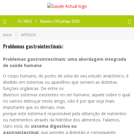
ÚLTIMAS
Revista n.126 jul/ago 2026
Revista n.125 mai/jun 2026
Inicio
ARTIGOS
Revista n.124 mar/abr 2026
Problemas gastrointestinais:
A IMPORTÂNCIA DOS ANTIOXIDANTES
Problemas gastrointestinais: uma abordagem integrada
de saúde humana
O corpo humano, do ponto de vista do seu estudo anatómico, é
dividido em sistemas ou aparelhos que servem as distintas
funções orgânicas. De entre os
diversos sistemas existentes no ser humano, aquele sobre o qual
no vamos debruçar neste artigo, não é por que seja mais
importante que os demais, mas
porque este sistema é responsável pela obtenção de nutrientes
ou nutrimentos através da hidrólise dos alimentos. Falamos,
claro está, do
sistema digestivo ou
gastrointestinal
, que permite a digestão e consequente