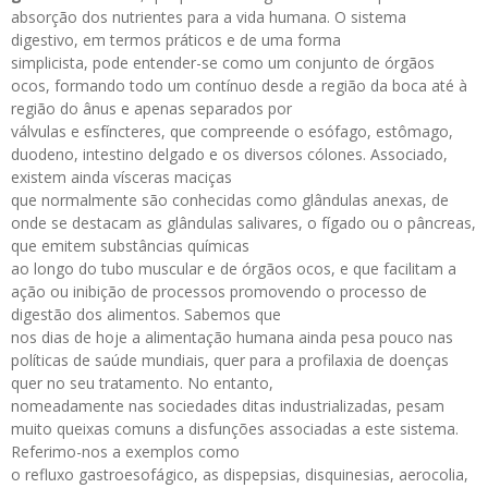
absorção dos nutrientes para a vida humana. O sistema
digestivo, em termos práticos e de uma forma
simplicista, pode entender-se como um conjunto de órgãos
ocos, formando todo um contínuo desde a região da boca até à
região do ânus e apenas separados por
válvulas e esfíncteres, que compreende o esófago, estômago,
duodeno, intestino delgado e os diversos cólones. Associado,
existem ainda vísceras maciças
que normalmente são conhecidas como glândulas anexas, de
onde se destacam as glândulas salivares, o fígado ou o pâncreas,
que emitem substâncias químicas
ao longo do tubo muscular e de órgãos ocos, e que facilitam a
ação ou inibição de processos promovendo o processo de
digestão dos alimentos. Sabemos que
nos dias de hoje a alimentação humana ainda pesa pouco nas
políticas de saúde mundiais, quer para a profilaxia de doenças
quer no seu tratamento. No entanto,
nomeadamente nas sociedades ditas industrializadas, pesam
muito queixas comuns a disfunções associadas a este sistema.
Referimo-nos a exemplos como
o refluxo gastroesofágico, as dispepsias, disquinesias, aerocolia,