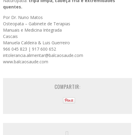
Naturopatia:
tripa limpa, cabeça fria e extremidades
quentes.
Por Dr. Nuno Matos
Osteopata – Gabinete de Terapias
Manuais e Medicina Integrada
Cascais
Manuela Caldeira & Luis Guerreiro
966 045 823 | 917 600 652
intolerancia.alimentar@balcaosaude.com
www.balcaosaude.com
COMPARTIR: