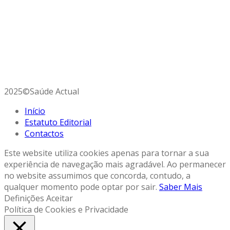
Avª da República Guiné Bissau, 15 – 8º Dtº,
2900-590 Setúbal
Telefone:
96 254 80 67 (rede móvel nacional)
E-mail:
saudeactual@gmail.com
2025©Saúde Actual
Início
Estatuto Editorial
Contactos
Este website utiliza cookies apenas para tornar a sua
experiência de navegação mais agradável. Ao permanecer
no website assumimos que concorda, contudo, a
qualquer momento pode optar por sair.
Saber Mais
Definições
Aceitar
Política de Cookies e Privacidade