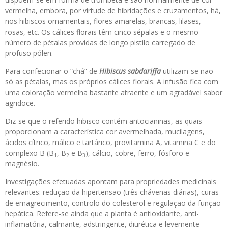
vermelha, embora, por virtude de hibridações e cruzamentos, há,
nos hibiscos ornamentais, flores amarelas, brancas, lilases,
rosas, etc. Os cálices florais têm cinco sépalas e o mesmo
número de pétalas providas de longo pistilo carregado de
profuso pólen.
Para confecionar o “chá” de
Hibiscus sabdariffa
utilizam-se não
só as pétalas, mas os próprios cálices florais. A infusão fica com
uma coloração vermelha bastante atraente e um agradável sabor
agridoce.
Diz-se que o referido hibisco contém antocianinas, as quais
proporcionam a característica cor avermelhada, mucilagens,
ácidos cítrico, málico e tartárico, provitamina A, vitamina C e do
complexo B (B
, B
e B
), cálcio, cobre, ferro, fósforo e
1
2
3
magnésio.
Investigações efetuadas apontam para propriedades medicinais
relevantes: redução da hipertensão (três chávenas diárias), curas
de emagrecimento, controlo do colesterol e regulação da função
hepática. Refere-se ainda que a planta é antioxidante, anti-
inflamatória, calmante, adstringente, diurética e levemente