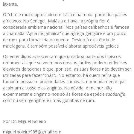
laxante.
O “chá” é muito apreciado em Itália e na maior parte dos países
africanos. No Senegal, Malásia e Havai, a própria flor é
considerada emblema nacional. Nos países caribenhos é famosa
a chamada “Água de Jamaica” que agrega gengibre e um pouco
de rum, para tomar fria ou quente. Devido à existência de
mucilagens, é também possível elaborar apreciáveis geleias.
Os entendidos acrescentam que uma boa parte dos hibiscos
ornamentais que se veem nos nossos jardins podem ter índices
elevados de toxinas e que, por isso, as suas flores não devem ser
utilizadas para fazer “chás”.
No entanto, há quem refira que
também possuem propriedades curativas, nomeadamente que
acalmam a tosse e as anginas. Na dúvida, é melhor não
experimentar e cingirmo-nos só às flores da espécie
sabdariffa
,
com ou sem gengibre e umas gotinhas de rum.
Por Dr. Miguel Boieiro
miguel.boieiro985@gmail.com