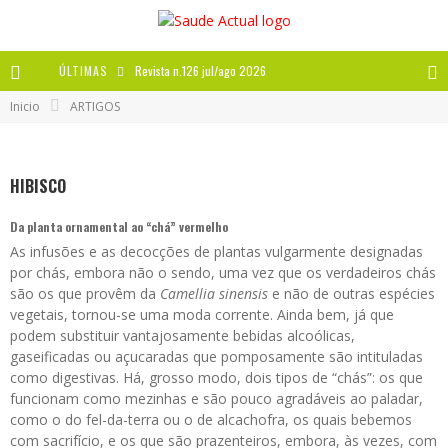
ÚLTIMAS
Revista n.126 jul/ago 2026
Inicio
ARTIGOS
Revista n.125 mai/jun 2026
Revista n.124 mar/abr 2026
HIBISCO
A IMPORTÂNCIA DOS ANTIOXIDANTES
Da planta ornamental ao “chá” vermelho
As infusões e as decocções de plantas vulgarmente designadas
por chás, embora não o sendo, uma vez que os verdadeiros chás
são os que provêm da
Camellia sinensis
e não de outras espécies
vegetais, tornou-se uma moda corrente. Ainda bem, já que
podem substituir vantajosamente bebidas alcoólicas,
gaseificadas ou açucaradas que pomposamente são intituladas
como digestivas. Há, grosso modo, dois tipos de “chás”: os que
funcionam como mezinhas e são pouco agradáveis ao paladar,
como o do fel-da-terra ou o de alcachofra, os quais bebemos
com sacrifício, e os que são prazenteiros, embora, às vezes, com