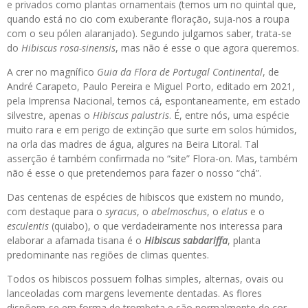
e privados como plantas ornamentais (temos um no quintal que,
quando está no cio com exuberante floração, suja-nos a roupa
com o seu pólen alaranjado). Segundo julgamos saber, trata-se
do
Hibiscus rosa-sinensis
, mas não é esse o que agora queremos.
A crer no magnífico
Guia da Flora de Portugal Continental
, de
André Carapeto, Paulo Pereira e Miguel Porto, editado em 2021,
pela Imprensa Nacional, temos cá, espontaneamente, em estado
silvestre, apenas o
Hibiscus palustris
. É, entre nós, uma espécie
muito rara e em perigo de extinção que surte em solos húmidos,
na orla das madres de água, algures na Beira Litoral. Tal
asserção é também confirmada no “site” Flora-on. Mas, também
não é esse o que pretendemos para fazer o nosso “chá”.
Das centenas de espécies de hibiscos que existem no mundo,
com destaque para o
syracus
, o
abelmoschus
, o
elatus
e o
esculentis
(quiabo), o que verdadeiramente nos interessa para
elaborar a afamada tisana é o
Hibiscus sabdariffa
, planta
predominante nas regiões de climas quentes.
Todos os hibiscos possuem folhas simples, alternas, ovais ou
lanceoladas com margens levemente dentadas. As flores
dispõem-se em forma de trombeta e são normalmente de cor