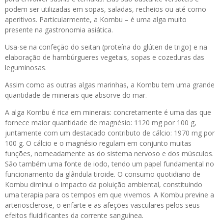
podem ser utilizadas em sopas, saladas, recheios ou até como
aperitivos. Particularmente, a Kombu – é uma alga muito
presente na gastronomia asiática.
Usa-se na confeção do seitan (proteína do glúten de trigo) e na
elaboração de hambúrgueres vegetais, sopas e cozeduras das
leguminosas.
Assim como as outras algas marinhas, a Kombu tem uma grande
quantidade de minerais que absorve do mar.
A alga Kombu é rica em minerais: concretamente é uma das que
fornece maior quantidade de magnésio: 1120 mg por 100 g,
juntamente com um destacado contributo de cálcio: 1970 mg por
100 g. O cálcio e o magnésio regulam em conjunto muitas
funções, nomeadamente as do sistema nervoso e dos músculos.
São também uma fonte de iodo, tendo um papel fundamental no
funcionamento da glândula tiroide. O consumo quotidiano de
Kombu diminui o impacto da poluição ambiental, constituindo
uma terapia para os tempos em que vivemos. A Kombu previne a
arteriosclerose, o enfarte e as afeções vasculares pelos seus
efeitos fluidificantes da corrente sanguínea.