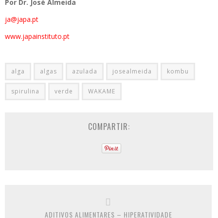
Por Dr. José Almeida
ja@japa.pt
www.japainstituto.pt
alga
algas
azulada
josealmeida
kombu
spirulina
verde
WAKAME
COMPARTIR:
ADITIVOS ALIMENTARES – HIPERATIVIDADE