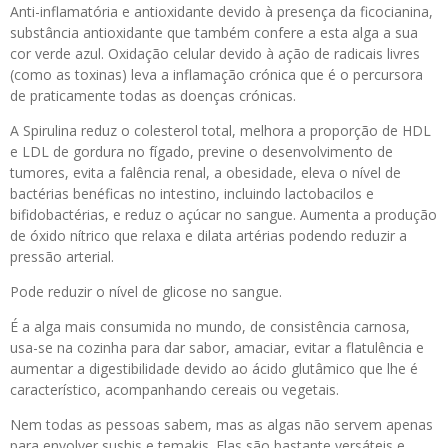
Anti-inflamatória e antioxidante devido à presença da ficocianina,
substância antioxidante que também confere a esta alga a sua
cor verde azul. Oxidação celular devido à ação de radicais livres
(como as toxinas) leva a inflamação crónica que é o percursora
de praticamente todas as doenças crónicas.
A Spirulina reduz o colesterol total, melhora a proporção de HDL
e LDL de gordura no fígado, previne o desenvolvimento de
tumores, evita a falência renal, a obesidade, eleva o nível de
bactérias benéficas no intestino, incluindo lactobacilos e
bifidobactérias, e reduz o açúcar no sangue. Aumenta a produção
de óxido nítrico que relaxa e dilata artérias podendo reduzir a
pressão arterial.
Pode reduzir o nível de glicose no sangue.
É a alga mais consumida no mundo, de consistência carnosa,
usa-se na cozinha para dar sabor, amaciar, evitar a flatulência e
aumentar a digestibilidade devido ao ácido glutâmico que lhe é
característico, acompanhando cereais ou vegetais.
Nem todas as pessoas sabem, mas as algas não servem apenas
para envolver sushis e temakis. Elas são bastante versáteis e