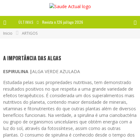
ÚLTIMAS
Revista n.126 jul/ago 2026
Inicio
ARTIGOS
Revista n.125 mai/jun 2026
Revista n.124 mar/abr 2026
A IMPORTÂNCIA DAS ALGAS
A IMPORTÂNCIA DOS ANTIOXIDANTES
ESPIRULINA |
ALGA VERDE AZULADA
Estudada pelas suas propriedades nutritivas, tem demonstrado
resultados positivos no que respeita a uma grande variedade de
efeitos terapêuticos. É considerada um dos superalimentos mais
nutritivos do planeta, contendo maior densidade de minerais,
vitaminas e fitonutrientes do que outras plantas além de diversos
benefícios funcionais. Na verdade, a spirulina é uma cianobactéria
ou grupo de organismos unicelulares que obtém energia com a
luz do sol, através da fotossíntese, assim como as outras
plantas. O consumo de spirulina é conhecido desde o tempo dos